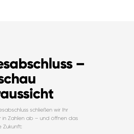
esabschluss –
schau
aussicht
sabschluss schließen wir Ihr
r in Zahlen ab – und öffnen das
e Zukunft: