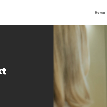
Home
kt