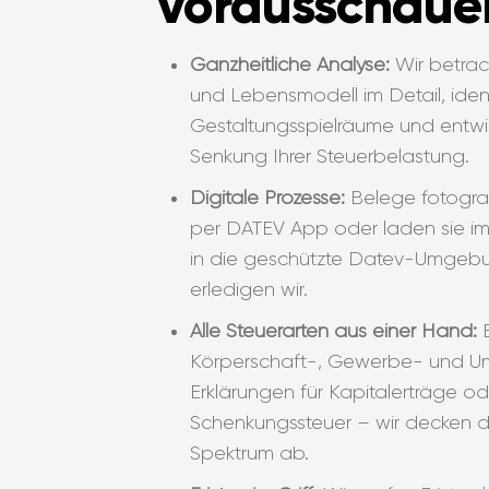
vorausschaue
Ganzheitliche Analyse:
Wir betrac
und Lebensmodell im Detail, ident
Gestaltungsspielräume und entwic
Senkung Ihrer Steuerbelastung.
Digitale Prozesse:
Belege fotogra
per DATEV App oder laden sie im
in die geschützte Datev-Umgeb
erledigen wir.
Alle Steuerarten aus einer Hand:
E
Körperschaft-, Gewerbe- und Um
Erklärungen für Kapitalerträge o
Schenkungssteuer – wir decken 
Spektrum ab.