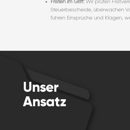
Fristen im Griff:
Wir prüfen Fristve
Steuerbescheide, überwachen V
führen Einsprüche und Klagen, w
Unser
Ansatz