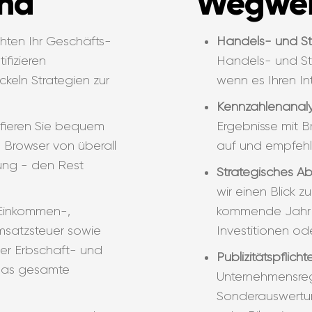
nd
Wegweis
hten Ihr Geschäfts-
Handels- und St
ifizieren
Handels- und St
keln Strategien zur
wenn es Ihren In
Kennzahlenanaly
fieren Sie bequem
Ergebnisse mit 
 Browser von überall
auf und empfeh
ung - den Rest
Strategisches A
wir einen Blick z
inkommen-,
kommende Jahr u
satzsteuer sowie
Investitionen ode
der Erbschaft- und
Publizitätspflicht
das gesamte
Unternehmensreg
Sonderauswertun