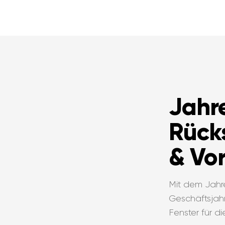
Jahr
Rück
& Vor
Mit dem Jahre
Geschäftsjah
Fenster für di