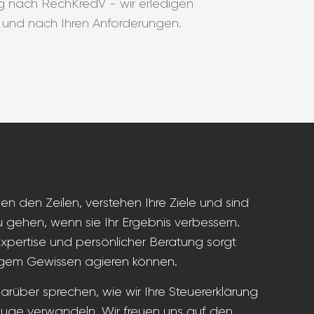
ng nach RechKredV - wir erledigen
s und nach Ihren Anforderungen.
en den Zeilen, verstehen Ihre Ziele und sind
 gehen, wenn sie Ihr Ergebnis verbessern.
 Expertise und persönlicher Beratung sorgt
uhigem Gewissen agieren können.
arüber sprechen, wie wir Ihre Steuererklärung
euge verwandeln. Wir freuen uns auf den