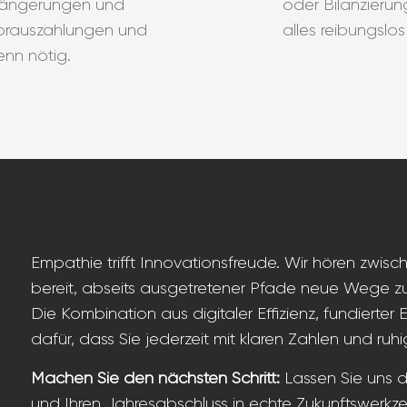
rlängerungen und
oder Bilanzieru
orauszahlungen und
alles reibungslo
enn nötig.
Empathie trifft Innovationsfreude. Wir hören zwisch
bereit, abseits ausgetretener Pfade neue Wege zu
Die Kombination aus digitaler Effizienz, fundierter
dafür, dass Sie jederzeit mit klaren Zahlen und r
Machen Sie den nächsten Schritt:
Lassen Sie uns d
und Ihren Jahresabschluss in echte Zukunftswerkz