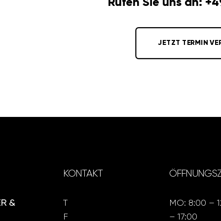
Rufen Sie uns an: +
JETZT TERMIN VE
KONTAKT
ÖFFNUNGSZ
ER &
T
+49 8053 795058-0
MO: 8:00 – 1
F
+49 8053 795058-9
– 17:00