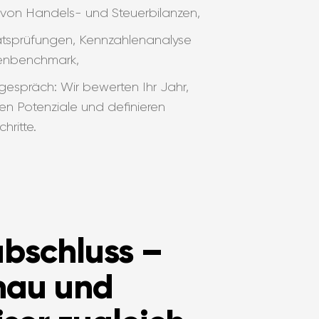
g von Handels- und Steuerbilanzen,
itätsprüfungen, Kennzahlenanalyse
enbenchmark,
gespräch: Wir bewerten Ihr Jahr,
eren Potenziale und definieren
hritte.
abschluss –
hau und