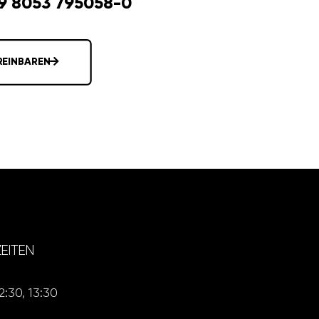
49 8053 795058-0
REINBAREN
EITEN
2:30, 13:30