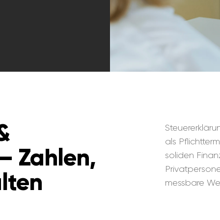
&
Steuererklär
als Pflichtte
– Zahlen,
soliden Finan
Privatpersone
lten
messbare Wet