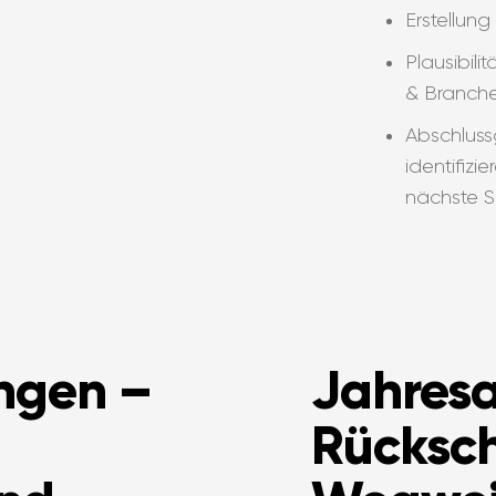
Erstellun
Plausibil
& Branch
Abschluss
identifizi
nächste Sc
ngen –
Jahres
Rücksc