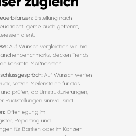
er zugleich
euerbilanzen:
Erstellung nach
euerrecht, gerne auch getrennt,
teressen dient.
se:
Auf Wunsch vergleichen wir Ihre
Branchenbenchmarks, decken Trends
len konkrete Maßnahmen.
bschlussgespräch:
Auf Wunsch werfen
urück, setzen Meilensteine für das
nd prüfen, ob Umstrukturierungen,
r Rückstellungen sinnvoll sind.
en:
Offenlegung im
ister, Reporting und
gen für Banken oder im Konzern