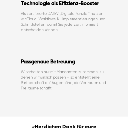
Technologie als Effizienz-Booster
Als zertifizierte DATEV „Digitale Kanzlei“ nutzen
wir Cloud-Workflows, KI-Implementierungen und
Schnittstellen, damit Sie jederzeit informiert
entscheiden können.
Passgenaue Betreuung
Wir arbeiten nur mit Mandanten zusammen, zu
denen wir wirklich passen – so entsteht eine
Partnerschaft auf Augenhöhe, die Vertrauen und
Freiräume schafft.
»Herzlichen Dank für eure