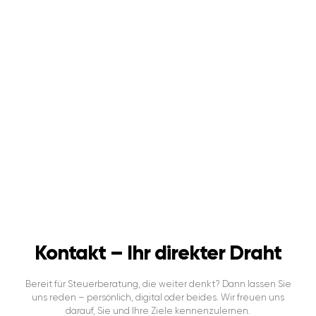
Kontakt – Ihr direkter Draht
Bereit für Steuerberatung, die weiter denkt? Dann lassen Sie
uns reden – persönlich, digital oder beides. Wir freuen uns
darauf, Sie und Ihre Ziele kennenzulernen.