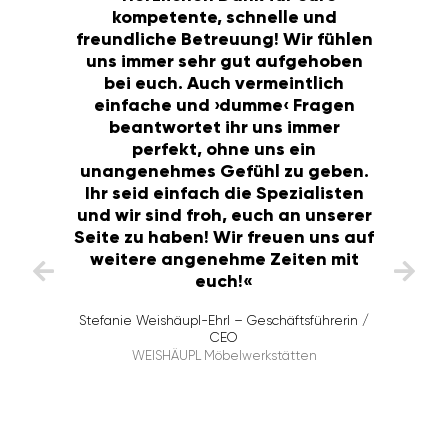
kompetente, schnelle und
freundliche Betreuung! Wir fühlen
uns immer sehr gut aufgehoben
bei euch. Auch vermeintlich
einfache und ›dumme‹ Fragen
»Ein
beantwortet ihr uns immer
vertr
perfekt, ohne uns ein
unse
unangenehmes Gefühl zu geben.
Fachber
Ihr seid einfach die Spezialisten
zuverl
und wir sind froh, euch an unserer
dazu je
Seite zu haben! Wir freuen uns auf
die 
weitere angenehme Zeiten mit
euch!«
Stefanie Weishäupl-Ehrl – Geschäftsführerin /
CEO
WEISHÄUPL Möbelwerkstätten