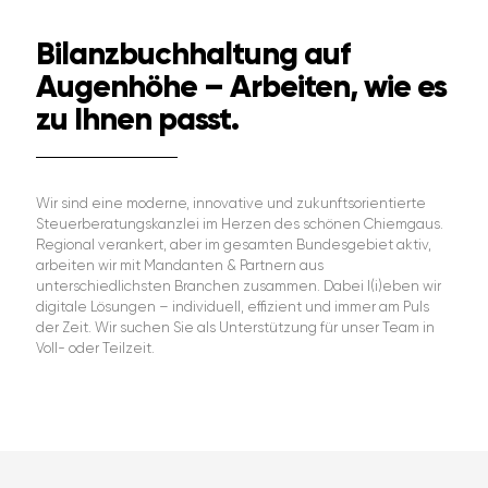
Bilanzbuchhaltung auf
Augenhöhe – Arbeiten, wie es
zu Ihnen passt.
Wir sind eine moderne, innovative und zukunftsorientierte
Steuerberatungskanzlei im Herzen des schönen Chiemgaus.
Regional verankert, aber im gesamten Bundesgebiet aktiv,
arbeiten wir mit Mandanten & Partnern aus
unterschiedlichsten Branchen zusammen. Dabei l(i)eben wir
digitale Lösungen – individuell, effizient und immer am Puls
der Zeit. Wir suchen Sie als Unterstützung für unser Team in
Voll- oder Teilzeit.