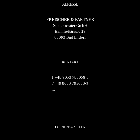
ADRESSE
FP FISCHER & PARTNER
Steuerberater GmbH
Bahnhofstrasse 28
83093 Bad Endorf
KONTAKT
T
+49 8053 795058-0
F
+49 8053 795058-9
E
info@fp-berater.de
ÖFFNUNGSZEITEN