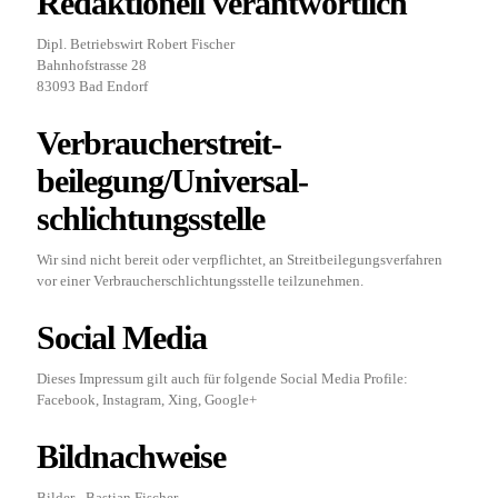
Redaktionell verantwortlich
Dipl. Betriebswirt Robert Fischer
Bahnhofstrasse 28
83093 Bad Endorf
Verbraucher­streit­
beilegung/Universal­
schlichtungs­stelle
Wir sind nicht bereit oder verpflichtet, an Streitbeilegungsverfahren
vor einer Verbraucherschlichtungsstelle teilzunehmen.
Social Media
Dieses Impressum gilt auch für folgende Social Media Profile:
Facebook, Instagram, Xing, Google+
Bildnachweise
Bilder - Bastian Fischer