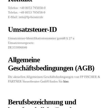
Telefon: +49 8053 795058-0
Telefax: +49 8053 795058-9
E-Mail: info@fp-berater.de
Umsatzsteuer-ID
Umsatzsteuer-Identifikationsnummer gemäß § 27 a
Umsatzsteuergesetz:
DE355996846
Allgemeine
Geschäftsbedingungen (AGB)
Die aktuellen Allgemeinen Geschäftsbedingungen von FP FISCHER &
PARTNER Steuerberater GmbH finden Sie
hier
.
Berufsbezeichnung und