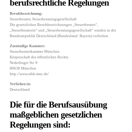
berufsrechtliche Regelungen
Berufsbezeichnung:
Steuerberater, Steuerberatungsgesellschaft
Die gesetzlichen Berufsbezeichnungen „Steuerberater“,
„Steuerberaterin“ und „Steuerberatungsgesellschaft“ wurden in der
Bundesrepublik Deutschland (Bundesland: Bayern) verliehen.
Zuständige Kammer:
Steuerberaterkammer München
Körperschaft des öffentlichen Rechts
Nederlinger Str. 9
80638 München
http://www.stbk-muc.de/
Verliehen in:
Deutschland
Die für die Berufsausübung
maßgeblichen gesetzlichen
Regelungen sind: